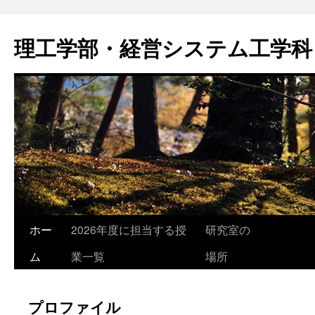
コ
ン
理工学部・経営システム工学科
テ
ン
ツ
へ
ス
キ
ッ
プ
ホー
2026年度に担当する授
研究室の
ム
業一覧
場所
プロファイル